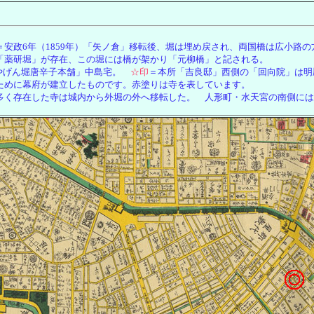
＝安政6年（1859年）「矢ノ倉」移転後、堀は埋め戻され、両国橋は広小路の
「薬研堀」が存在、この堀には橋が架かり「元柳橋」
と記される。
やげん堀唐辛子本舗」中島宅。
☆印
＝本所「吉良邸」西側の「回向院」は明
ために幕府が建立したものです。赤塗りは寺を表しています。
多く存在した寺は城内から外堀の外へ移転した。 人形町・水天宮の南側には