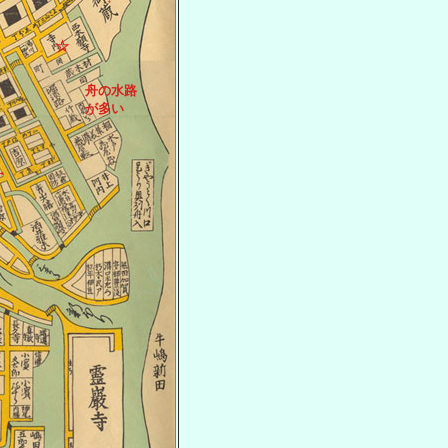
☆
舟の水路
が多い
→