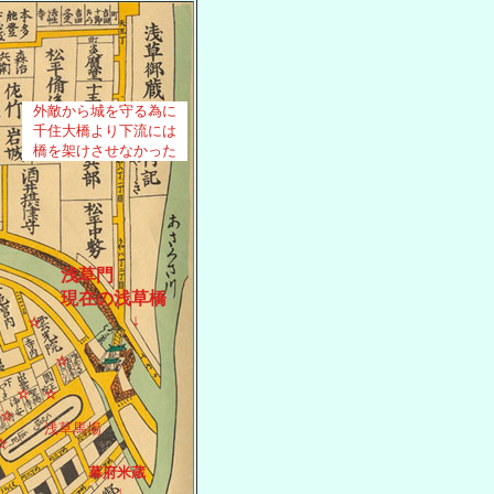
外敵から城を守る為に
千住大橋より下流には
橋を架けさせなかった
浅草門
現在の浅草橋
↓
☆
☆
☆
☆
☆
浅草馬場
☆
幕府米蔵
↓