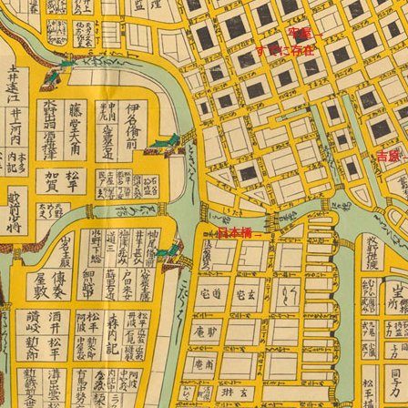
→
牢屋
すでに存在
吉原
日本橋→