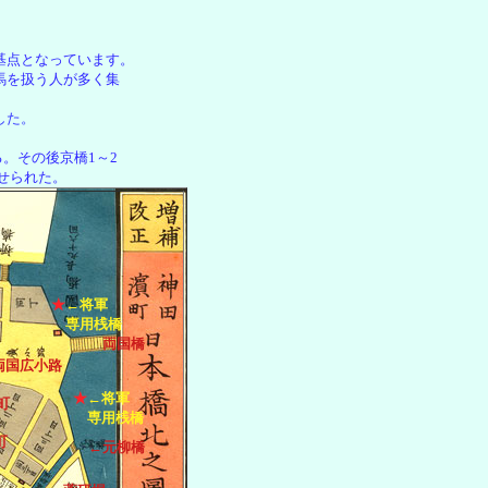
基点となっています。
馬を扱う人が多く集
した。
る。その後京橋1～2
せられた。
★
←将軍
専用桟橋
両国橋
両国広小路
★
←将軍
町
専用桟橋
町
←元柳橋