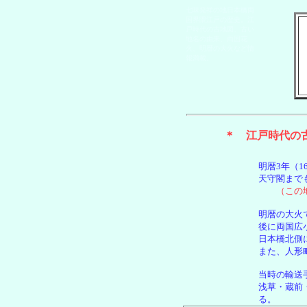
七味発祥の地日本橋両
国界隈江戸の歴史。江
戸時代の古地図、古い
地名の由来、両国花
火、明暦の大火など情
報満載。
＊ 江戸時代の
明暦3年（
天守閣まで
（この地
明暦の大火
後に両国広
日本橋北側
また、
人形
当時の輸送
浅草・蔵前
る。