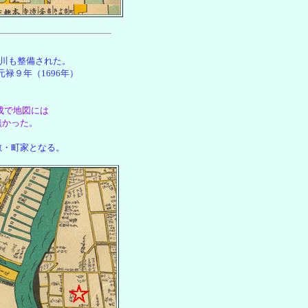
田川も整備された。
禄９年（1696年）
成で地図には
無かった。
。
敷・町家となる。