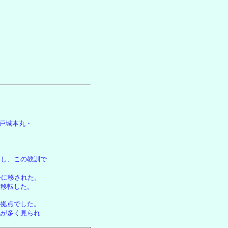
江戸城本丸・
出し、この教訓で
外に移された。
に移転した。
の拠点でした。
地が多く見られ