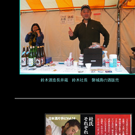
鈴木酒造長井蔵 鈴木社長 磐城壽の酒販売