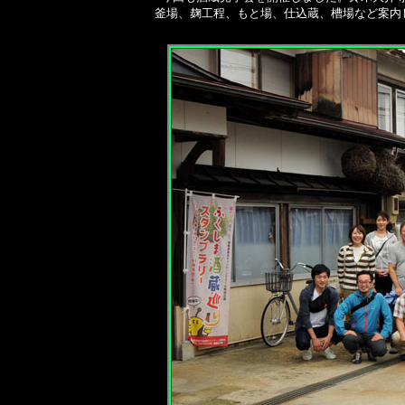
釜場、麹工程、もと
場、仕込蔵、槽場など案内