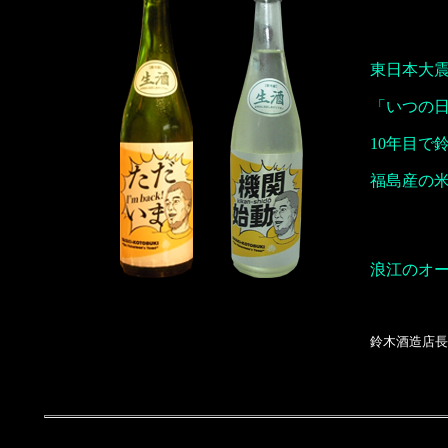
東日本大
「いつの
10年目で
福島産の
浪江のオ
鈴木酒造店長