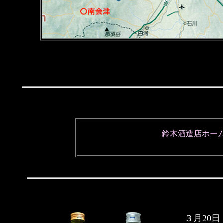
鈴木酒造店ホー
３月20日