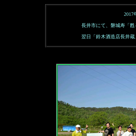
201
長井市にて、磐城寿「甦
翌日
「鈴木酒造店長井蔵