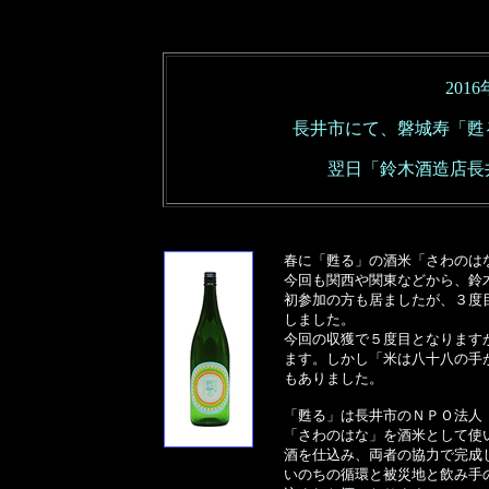
201
長井市にて、磐城寿「甦
翌日
「鈴木酒造店長
春に「甦る」の酒米「さわのは
今回も
関西や関東などから
、鈴
初参加の方も居ましたが、３度
しました。
今回の収獲で５度目となります
ます。しかし「米は八十八の手
もありました。
「甦る」は長井市のＮＰＯ法人
「さわのはな」を酒米として使
酒を仕込み、両者の協力で完成
いのちの循環と被災地と飲み手