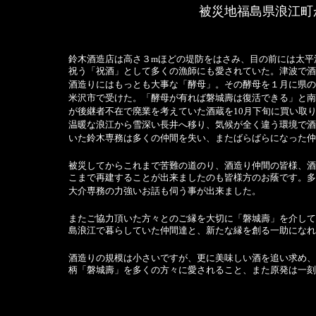
被災地福島県浪江町
鈴木酒造店は高さ３mほどの堤防をはさみ、目の前には太平
祝う「祝酒」として多くの漁師にも愛されていた。津波で酒
酒造りにはもっとも大事な「酵母」。その酵母を１月に県の
米沢市で受けた。「酵母が有れば磐城壽は復活できる」と南
が後継者不在で廃業を考えていた酒蔵を10月下旬に買い取
温暖な浪江から雪深い長井へ移り、気候が全く違う環境で酒
いた鈴木専務は多くの仲間を失い、またばらばらになった仲
被災してからこれまで苦難の道のり、酒造り仲間の皆様、酒
こまで再建することが出来ましたのも皆様方のお蔭です。多
大介専務の力強いお話も伺う事が出来ました。
またご協力頂いた方々とのご縁を大切に「磐城壽」を介して
島浪江で暮らしていた仲間達と、新たな縁を創る一助になれ
酒造りの規模は小さいですが、更に美味しい酒を追い求め、
柄「磐城壽」を多くの方々に愛されること、また原発は一刻