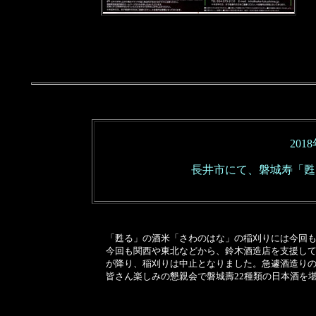
201
長井市にて、磐城寿「甦
「甦る」の酒米「さわのはな」の稲刈りには今回
今回も
関西や東北などから
、鈴木酒造店を支援して
が降り、稲刈りは中止となりました。急遽酒造り
皆さん楽しみの懇親会で磐城壽22種類の日本酒を